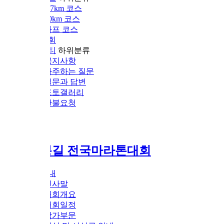
.7km 코스
0km 코스
하프 코스
회
티
하위분류
공지사항
자주하는 질문
질문과 답변
포토갤러리
환불요청
길 전국마라톤대회
내
인사말
대회개요
대회일정
참가부문