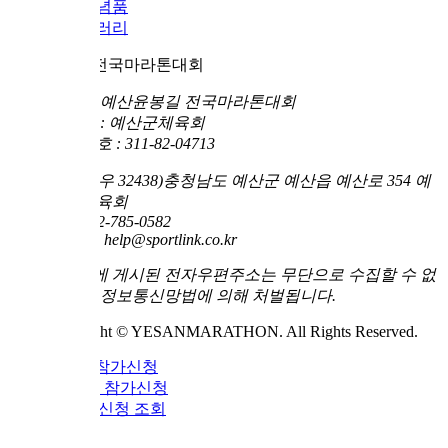
념품
러리
전국마라톤대회
회 예산윤봉길 전국마라톤대회
 : 예산군체육회
: 311-82-04713
 (우 32438)충청남도 예산군 예산읍 예산로 354 예
육회
2-785-0582
: help@sportlink.co.kr
에 게시된 전자우편주소는 무단으로 수집할 수 없
 정보통신망법에 의해 처벌됩니다.
ght © YESANMARATHON. All Rights Reserved.
 참가신청
 참가신청
신청 조회