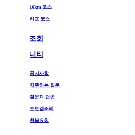
10km 코스
하프 코스
조회
니티
공지사항
자주하는 질문
질문과 답변
포토갤러리
환불요청