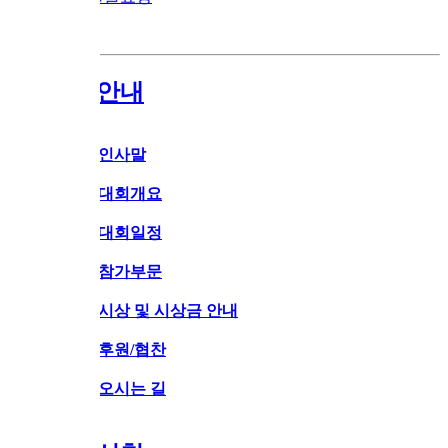
안내
인사말
대회개요
대회일정
참가부문
시상 및 시상금 안내
후원/협찬
오시는 길