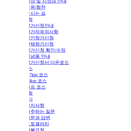
시상 및 시상금 안내
후원/협찬
오시는 길
청
참가신청안내
참가자유의사항
개인참가신청
단체참가신청
참가신청 확인/수정
기념품 안내
참가신청서 다운로드
스
.7km 코스
0km 코스
하프 코스
회
티
공지사항
자주하는 질문
질문과 답변
포토갤러리
환불요청