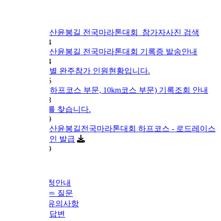
6 예산윤봉길 전국마라톤대회_참가자사진 검색
4
6 예산윤봉길 전국마라톤대회 기록증 발송안내
4
문별 완주참가 인원현황입니다.
6
하프코스 부문, 10km코스 부문) 기록조회 안내
3
를 찾습니다.
9
 예산윤봉길전국마라톤대회 하프코스 - 로드레이스
인 발급
9
청안내
는 질문
유의사항
 답변