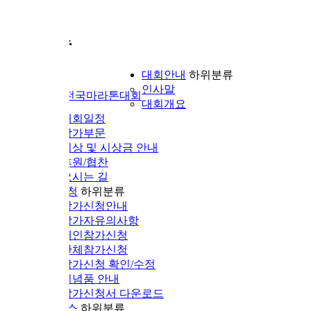
뉴
대회안내
하위분류
인사말
전국마라톤대회
대회개요
대회일정
참가부문
시상 및 시상금 안내
후원/협찬
오시는 길
청
하위분류
참가신청안내
참가자유의사항
개인참가신청
단체참가신청
참가신청 확인/수정
기념품 안내
참가신청서 다운로드
스
하위분류