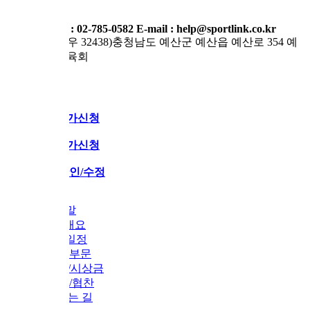
: 02-785-0582
E-mail : help@sportlink.co.kr
 (우 32438)충청남도 예산군 예산읍 예산로 354 예
육회
가신청
가신청
인/수정
말
개요
일정
부문
/시상금
/협찬
는 길