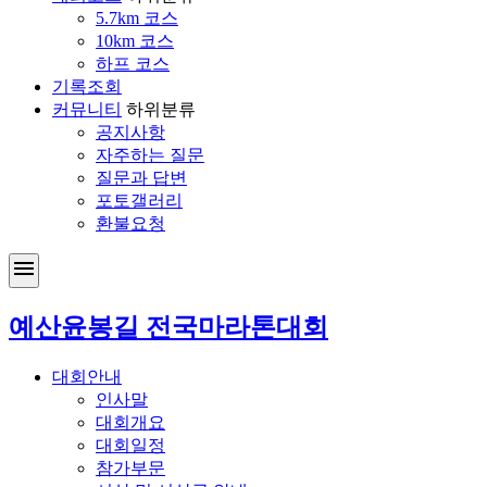
5.7km 코스
10km 코스
하프 코스
기록조회
커뮤니티
하위분류
공지사항
자주하는 질문
질문과 답변
포토갤러리
환불요청
menu
예산윤봉길 전국마라톤대회
대회안내
인사말
대회개요
대회일정
참가부문