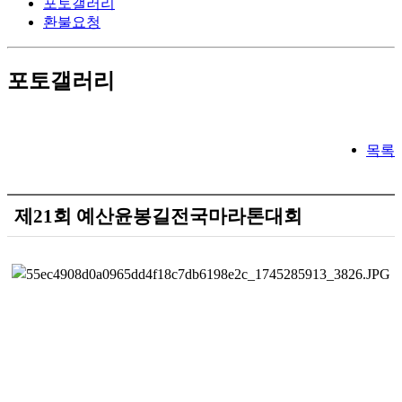
포토갤러리
환불요청
포토갤러리
목록
제21회 예산윤봉길전국마라톤대회