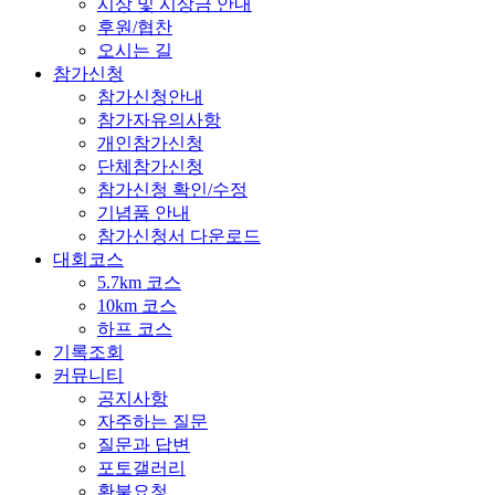
시상 및 시상금 안내
후원/협찬
오시는 길
참가신청
참가신청안내
참가자유의사항
개인참가신청
단체참가신청
참가신청 확인/수정
기념품 안내
참가신청서 다운로드
대회코스
5.7km 코스
10km 코스
하프 코스
기록조회
커뮤니티
공지사항
자주하는 질문
질문과 답변
포토갤러리
환불요청