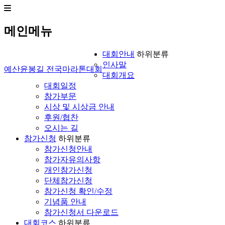
메인메뉴
대회안내
하위분류
인사말
예산윤봉길 전국마라톤대회
대회개요
대회일정
참가부문
시상 및 시상금 안내
후원/협찬
오시는 길
참가신청
하위분류
참가신청안내
참가자유의사항
개인참가신청
단체참가신청
참가신청 확인/수정
기념품 안내
참가신청서 다운로드
대회코스
하위분류