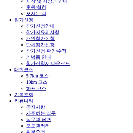
시상 및 시상금 안내
후원/협찬
오시는 길
참가신청
참가신청안내
참가자유의사항
개인참가신청
단체참가신청
참가신청 확인/수정
기념품 안내
참가신청서 다운로드
대회코스
5.7km 코스
10km 코스
하프 코스
기록조회
커뮤니티
공지사항
자주하는 질문
질문과 답변
포토갤러리
환불요청