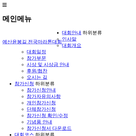
메인메뉴
대회안내
하위분류
인사말
예산윤봉길 전국마라톤대회
대회개요
대회일정
참가부문
시상 및 시상금 안내
후원/협찬
오시는 길
참가신청
하위분류
참가신청안내
참가자유의사항
개인참가신청
단체참가신청
참가신청 확인/수정
기념품 안내
참가신청서 다운로드
대회코스
하위분류