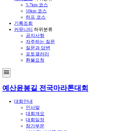
5.7km 코스
10km 코스
하프 코스
기록조회
커뮤니티
하위분류
공지사항
자주하는 질문
질문과 답변
포토갤러리
환불요청
menu
예산윤봉길 전국마라톤대회
대회안내
인사말
대회개요
대회일정
참가부문